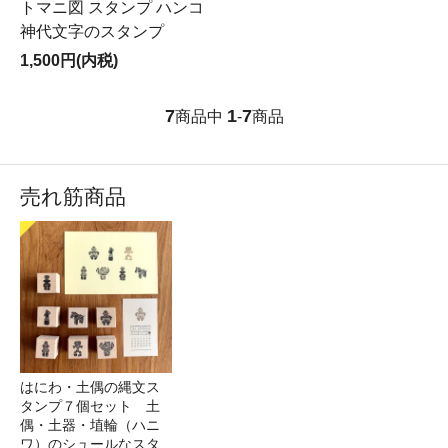
トマニ図 スタンプ ハンコ
神代文字のスタンプ
1,500円(内税)
7
1
7
商品中
-
商品
売れ筋商品
はにわ・土偶の縄文ス
タンプ７個セット 土
偶・土器・埴輪（ハニ
ワ）のシュールなスタ