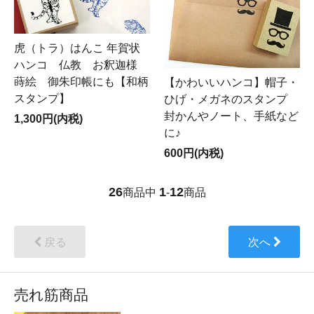
虎（トラ）はんこ 年賀状
ハンコ 仏教 お釈迦様
蒔絵 御朱印帳にも【和柄
【かわいいハンコ】帽子・
スタンプ】
ひげ・メガネのスタンプ
封かんやノート、手紙など
1,300円(内税)
に♪
600円(内税)
26
1
12
商品中
-
商品
戻る
次へ
売れ筋商品