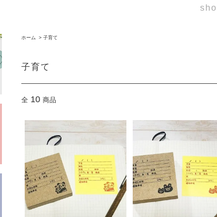
sho
ホーム
>
子育て
子育て
10
全
商品